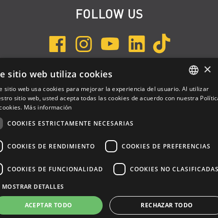
FOLLOW US
×
e sitio web utiliza cookies
INSCRÍBETE A NEWSLETTER
e sitio web usa cookies para mejorar la experiencia del usuario. Al utilizar
ENGLISH
stro sitio web, usted acepta todas las cookies de acuerdo con nuestra Polític
cookies.
Más información
ITALIAN
COOKIES ESTRICTAMENTE NECESARIAS
SPANISH
COOKIES DE RENDIMIENTO
COOKIES DE PREFERENCIAS
COOKIES DE FUNCIONALIDAD
COOKIES NO CLASIFICADA
Dalla Corte Srl © 2026 | P.I./C.F. e numero iscrizione registro
MOSTRAR DETALLES
imprese: 03314340963 | REA 1667958 | Capitale sociale € 10.000,00
i.v. |
Privacy
|
Cookie Policy
ACEPTAR TODO
RECHAZAR TODO