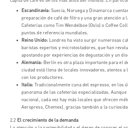
cápita de café es de los más altos del mundo). En particu
Escandinavia:
Suecia, Noruega y Dinamarca cuentan 
preparación de café de filtro y una gran atención a 
Cafeterías como Tim Wendelboe (Oslo) o Coffee Coll
puntos de referencia mundiales.
Reino Unido:
Londres ha visto surgir numerosas caf
baristas expertos y microtostadores, que han revolu
apostando por experiencias de degustación y un dis
Alemania:
Berlín es otra plaza importante para el de
ciudad está llena de locales innovadores, atentos a 
con los productores.
Italia:
Tradicionalmente cuna del espresso, en los úl
panorama de las cafeterías especializadas. Aunque 
nacional, cada vez hay más locales que ofrecen méto
Aeropress, Chemex), gracias también a la curiosida
2.2
El crecimiento de la demanda
La atención a la sostenibilidad y el deseo de conocer el o