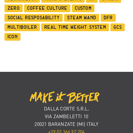
Zero
Coffee Culture
Custom
Social Resposability
Steam Wand
DFR
Multiboiler
Real Time Weight System
GCS
ICON
DALLA CORTE S.R.L.
VIA ZAMBELETTI 10
20021 BARANZATE (MI) ITALY
+39 02 366 92 204