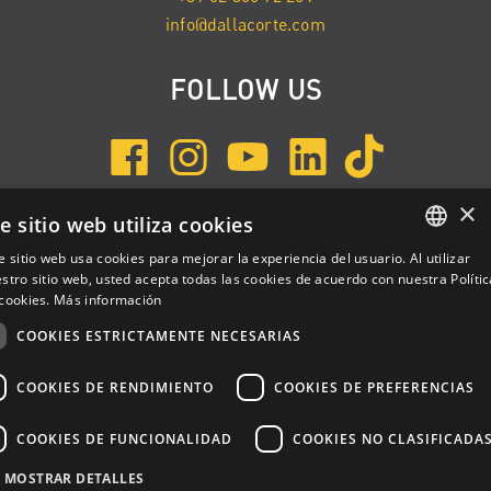
info@dallacorte.com
FOLLOW US
×
e sitio web utiliza cookies
INSCRÍBETE A NEWSLETTER
e sitio web usa cookies para mejorar la experiencia del usuario. Al utilizar
ENGLISH
stro sitio web, usted acepta todas las cookies de acuerdo con nuestra Polític
cookies.
Más información
ITALIAN
COOKIES ESTRICTAMENTE NECESARIAS
SPANISH
COOKIES DE RENDIMIENTO
COOKIES DE PREFERENCIAS
COOKIES DE FUNCIONALIDAD
COOKIES NO CLASIFICADA
Dalla Corte Srl © 2026 | P.I./C.F. e numero iscrizione registro
MOSTRAR DETALLES