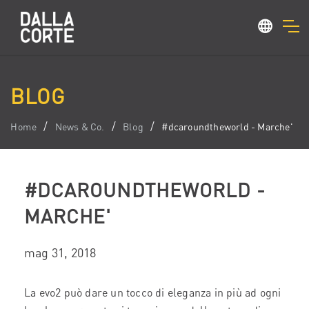
BLOG
Home
News & Co.
Blog
#dcaroundtheworld - Marche'
#DCAROUNDTHEWORLD -
MARCHE'
mag 31, 2018
La evo2 può dare un tocco di eleganza in più ad ogni