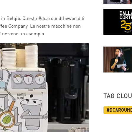
mo in Belgio. Questo #dcaroundtheworld ti
 Coffee Company. Le nostre macchine non
 2 ne sono un esempio
TAG CLO
#dcaroun