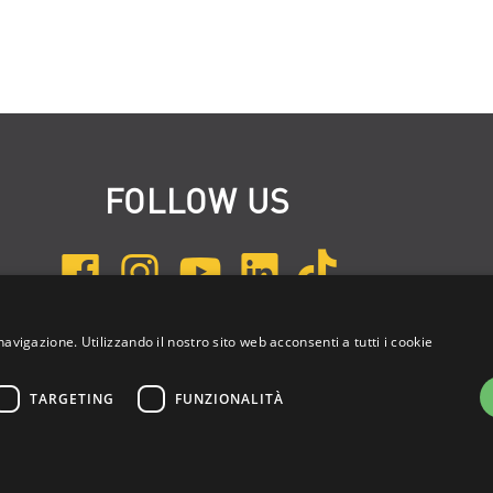
FOLLOW US
navigazione. Utilizzando il nostro sito web acconsenti a tutti i cookie
ISCRIVITI ALLA NEWSLETTER
TARGETING
FUNZIONALITÀ
e: 03314340963 | REA 1667958 | Capitale sociale € 10.000,00 i.v. |
Privac