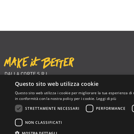
DALLA CORTE S.R.L.
VIA ZAMBELETTI 10
Questo sito web utilizza cookie
20021 BARANZATE (MI) ITALY
Questo sito web utilizza i cookie per migliorare la tua esperienza di 
+39 02 366 92 204
in conformità con la nostra policy per i cookie.
Leggi di più
info@dallacorte.com
STRETTAMENTE NECESSARI
PERFORMANCE
NON CLASSIFICATI
Dalla Corte Srl © 2026 | P.I./C.F. e numero iscrizione registro impres
MOSTRA DETTAGLI