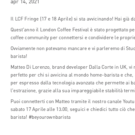
apr 14, 2021
Il LCF Fringe (17 e 18 Aprile) si sta avvicinando! Hai già da
Quest'anno il London Coffee Festival è stato progettato pe
coffee community per connettersi e condividere le propri
Ovviamente non potevamo mancare e vi parleremo di Studio
barista!
Matteo Di Lorenzo, brand developer Dalla Corte in UK, vi
perfetto per chi si avvicina al mondo home-barista e che
per espresso dalla tecnologia avanzata che permette ai ba
l'estrazione, grazie alla sua impareggiabile stabilità term
Puoi connetterti con Matteo tramite il nostro canale Youtu
sabato 17 Aprile alle 13.00, seguici e chiedici tutto ciò 
barista! #beyourownbarista