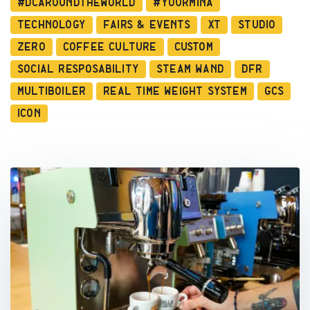
#dcaroundtheworld
#YourMina
Technology
Fairs & Events
XT
Studio
Zero
Coffee Culture
Custom
Social Resposability
Steam Wand
DFR
Multiboiler
Real Time Weight System
GCS
ICON