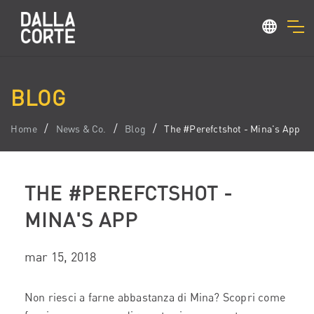
BLOG
Home
News & Co.
Blog
The #Perefctshot - Mina's App
THE #PEREFCTSHOT -
MINA'S APP
mar 15, 2018
Non riesci a farne abbastanza di Mina? Scopri come