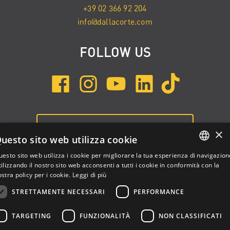
+39 02 366 92 204
info@dallacorte.com
FOLLOW US
ISCRIVITI ALLA NEWSLETTER
×
uesto sito web utilizza cookie
esto sito web utilizza i cookie per migliorare la tua esperienza di navigazion
ENGLISH
ilizzando il nostro sito web acconsenti a tutti i cookie in conformità con la
stra policy per i cookie.
Leggi di più
ITALIAN
STRETTAMENTE NECESSARI
PERFORMANCE
SPANISH
TARGETING
FUNZIONALITÀ
NON CLASSIFICATI
Dalla Corte Srl © 2026 | P.I./C.F. e numero iscrizione registro