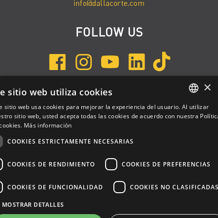
info@dallacorte.com
FOLLOW US
×
e sitio web utiliza cookies
INSCRÍBETE A NEWSLETTER
e sitio web usa cookies para mejorar la experiencia del usuario. Al utilizar
ENGLISH
stro sitio web, usted acepta todas las cookies de acuerdo con nuestra Polític
cookies.
Más información
ITALIAN
COOKIES ESTRICTAMENTE NECESARIAS
SPANISH
COOKIES DE RENDIMIENTO
COOKIES DE PREFERENCIAS
COOKIES DE FUNCIONALIDAD
COOKIES NO CLASIFICADA
Dalla Corte Srl © 2026 | P.I./C.F. e numero iscrizione registro
MOSTRAR DETALLES
imprese: 03314340963 | REA 1667958 | Capitale sociale € 10.000,00