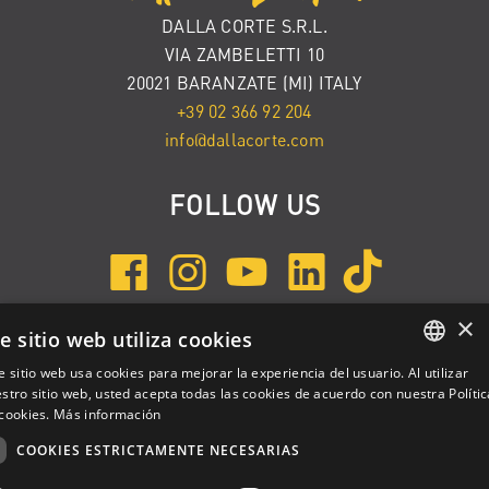
DALLA CORTE S.R.L.
VIA ZAMBELETTI 10
20021 BARANZATE (MI) ITALY
+39 02 366 92 204
info@dallacorte.com
FOLLOW US
×
e sitio web utiliza cookies
INSCRÍBETE A NEWSLETTER
e sitio web usa cookies para mejorar la experiencia del usuario. Al utilizar
ENGLISH
stro sitio web, usted acepta todas las cookies de acuerdo con nuestra Polític
cookies.
Más información
ITALIAN
COOKIES ESTRICTAMENTE NECESARIAS
SPANISH