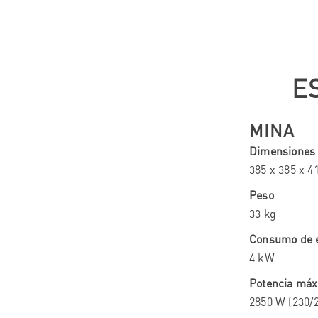
E
MINA
Dimensiones (
385 x 385 x 
Peso
33 kg
Consumo de e
4 kW
Potencia má
2850 W (230/2