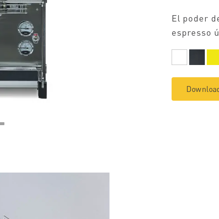
El poder d
espresso ú
Download