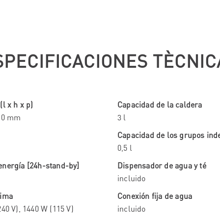
SPECIFICACIONES TÈCNIC
l x h x p)
Capacidad de la caldera
410 mm
3 l
Capacidad de los grupos ind
0,5 l
nergía [24h-stand-by]
Dispensador de agua y té
incluido
xima
Conexión fija de agua
40 V), 1440 W (115 V)
incluido