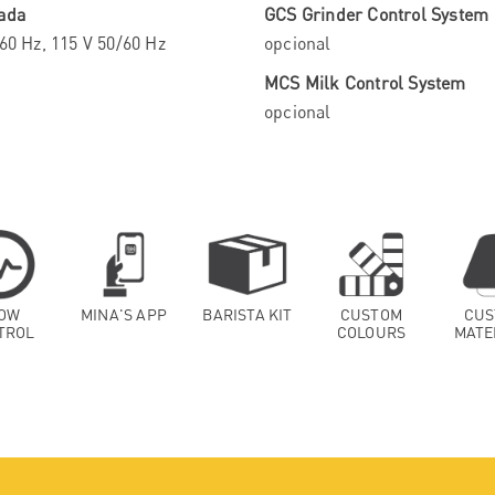
ada
GCS Grinder Control System
60 Hz, 115 V 50/60 Hz
opcional
MCS Milk Control System
opcional
OW
MINA'S APP
BARISTA KIT
CUSTOM
CUS
TROL
COLOURS
MATE