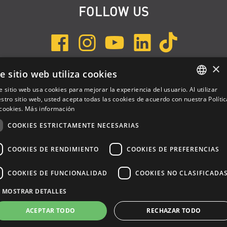
FOLLOW US
×
e sitio web utiliza cookies
INSCRÍBETE A NEWSLETTER
e sitio web usa cookies para mejorar la experiencia del usuario. Al utilizar
ENGLISH
stro sitio web, usted acepta todas las cookies de acuerdo con nuestra Polític
cookies.
Más información
ITALIAN
COOKIES ESTRICTAMENTE NECESARIAS
SPANISH
COOKIES DE RENDIMIENTO
COOKIES DE PREFERENCIAS
COOKIES DE FUNCIONALIDAD
COOKIES NO CLASIFICADA
Dalla Corte Srl © 2026 | P.I./C.F. e numero iscrizione registro
MOSTRAR DETALLES
imprese: 03314340963 | REA 1667958 | Capitale sociale € 10.000,00
i.v. |
Privacy
|
Cookie Policy
ACEPTAR TODO
RECHAZAR TODO