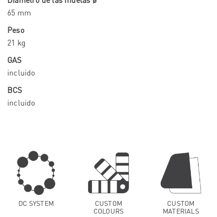
Diámetro de las muelas ø
65 mm
Peso
21 kg
GAS
incluido
BCS
incluido
DC SYSTEM
CUSTOM
CUSTOM
COLOURS
MATERIALS