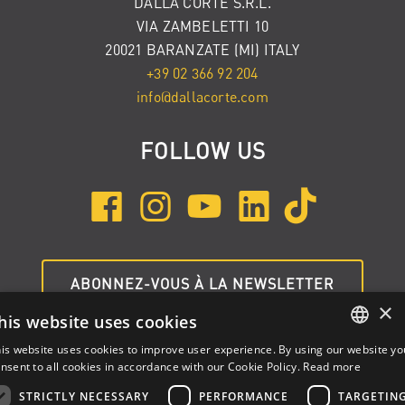
DALLA CORTE S.R.L.
VIA ZAMBELETTI 10
20021 BARANZATE (MI) ITALY
+39 02 366 92 204
info@dallacorte.com
FOLLOW US
ABONNEZ-VOUS À LA NEWSLETTER
×
his website uses cookies
is website uses cookies to improve user experience. By using our website yo
ENGLISH
nsent to all cookies in accordance with our Cookie Policy.
Read more
ITALIAN
STRICTLY NECESSARY
PERFORMANCE
TARGETIN