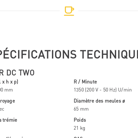
PÉCIFICATIONS TECHNIQU
R DC TWO
 x h x p)
R / Minute
300 mm
1350 (200 V - 50 Hz) U/min
broyage
Diamètre des meules ø
ec
65 mm
a trémie
Poids
21 kg