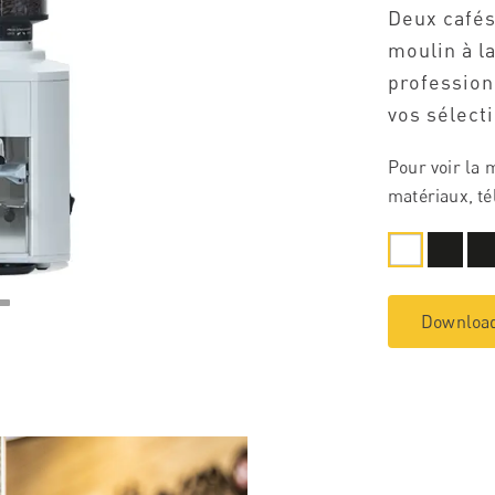
Deux cafés
moulin à l
profession
vos sélect
Pour voir la 
matériaux, té
Download