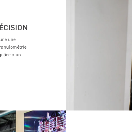
ÉCISION
sure une
granulométrie
grâce à un