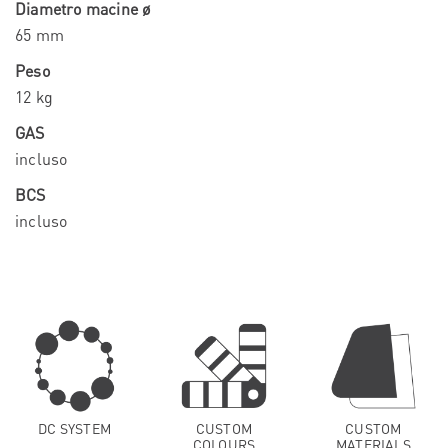
Diametro macine ø
65 mm
Peso
12 kg
GAS
incluso
BCS
incluso
DC SYSTEM
CUSTOM
CUSTOM
COLOURS
MATERIALS