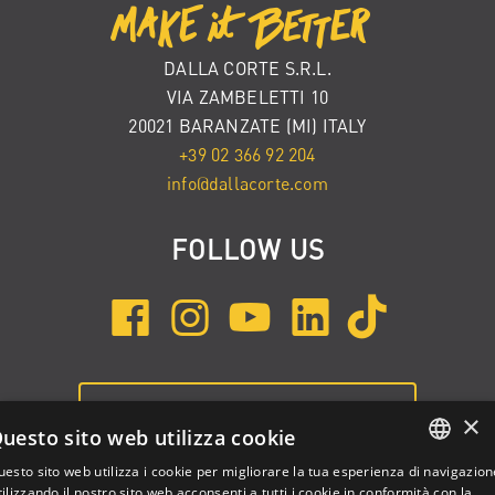
DALLA CORTE S.R.L.
VIA ZAMBELETTI 10
20021 BARANZATE (MI) ITALY
+39 02 366 92 204
info@dallacorte.com
FOLLOW US
ISCRIVITI ALLA NEWSLETTER
×
uesto sito web utilizza cookie
esto sito web utilizza i cookie per migliorare la tua esperienza di navigazion
ENGLISH
ilizzando il nostro sito web acconsenti a tutti i cookie in conformità con la