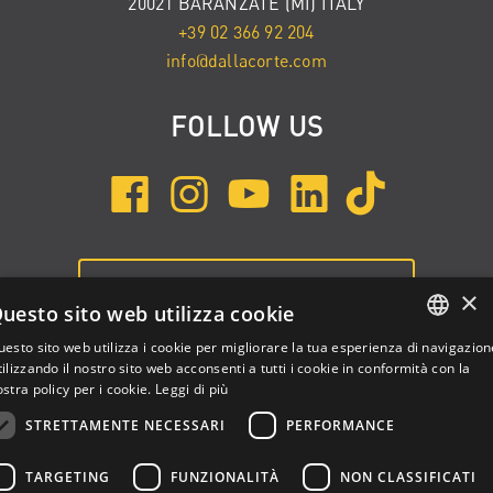
20021 BARANZATE (MI) ITALY
+39 02 366 92 204
info@dallacorte.com
FOLLOW US
ISCRIVITI ALLA NEWSLETTER
×
uesto sito web utilizza cookie
esto sito web utilizza i cookie per migliorare la tua esperienza di navigazion
ENGLISH
ilizzando il nostro sito web acconsenti a tutti i cookie in conformità con la
stra policy per i cookie.
Leggi di più
ITALIAN
STRETTAMENTE NECESSARI
PERFORMANCE
SPANISH
TARGETING
FUNZIONALITÀ
NON CLASSIFICATI