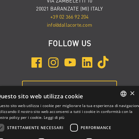
VIA ZAMBELETTI 10
20021 BARANZATE (MI) ITALY
+39 02 366 92 204
info@dallacorte.com
FOLLOW US
ISCRIVITI ALLA NEWSLETTER
×
uesto sito web utilizza cookie
esto sito web utilizza i cookie per migliorare la tua esperienza di navigazion
ENGLISH
ilizzando il nostro sito web acconsenti a tutti i cookie in conformità con la
stra policy per i cookie.
Leggi di più
ITALIAN
STRETTAMENTE NECESSARI
PERFORMANCE
SPANISH