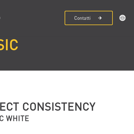
D
Contatti
SIC
ECT CONSISTENCY
C WHITE