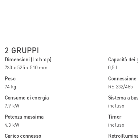
2 GRUPPI
Dimensioni (l x h x p)
Capacità dei 
730 x 525 x 510 mm
0,5 l
Peso
Connessione 
74 kg
RS 232/485
Consumo di energia
Sistema a ba
7,9 kW
incluso
Potenza massima
Timer
4,3 kW
incluso
Carico connesso
Retroillumin