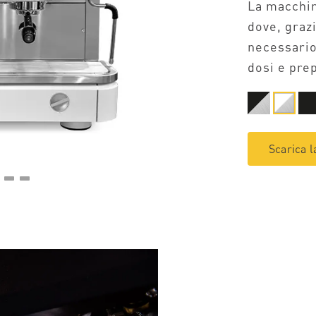
La macchin
dove, graz
necessario
dosi e pre
Scarica l