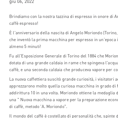
giu 06, 2022
Brindiamo con la nostra tazzina di espresso in onore di 
caffè espresso!
È l'anniversario della nascita di Angelo Moriondo (Torino,
che inventò la prima macchina per espresso in un’epoca in
almeno 5 minuti!
Fu all'Esposizione Generale di Torino del 1884 che Mori
dotata di una grande caldaia in rame che spingeva l'acqua 
caffè, e una seconda caldaia che produceva vapore per co
La nuova caffettiera suscitò grande curiosità, i visitatori 
apprezzarono molto quella curiosa macchina in grado di fa
addirittura 10 in una volta. Moriondo ottiene la medaglia d
una " Nuova macchina a vapore per la preparazione econo
di caffè, metodo 'A. Moriondo".
Il mondo del caffè è costellato di personalità che, spinte 