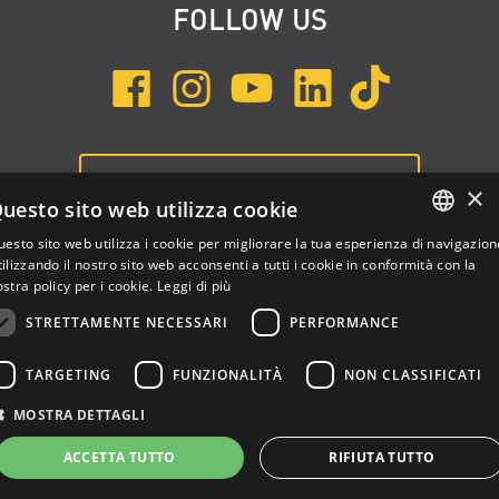
FOLLOW US
ISCRIVITI ALLA NEWSLETTER
×
uesto sito web utilizza cookie
esto sito web utilizza i cookie per migliorare la tua esperienza di navigazion
ENGLISH
ilizzando il nostro sito web acconsenti a tutti i cookie in conformità con la
stra policy per i cookie.
Leggi di più
ITALIAN
STRETTAMENTE NECESSARI
PERFORMANCE
SPANISH
TARGETING
FUNZIONALITÀ
NON CLASSIFICATI
Dalla Corte Srl © 2026 | P.I./C.F. e numero iscrizione registro
MOSTRA DETTAGLI
imprese: 03314340963 | REA 1667958 | Capitale sociale € 10.000,00
i.v. |
Privacy
|
Cookie Policy
ACCETTA TUTTO
RIFIUTA TUTTO