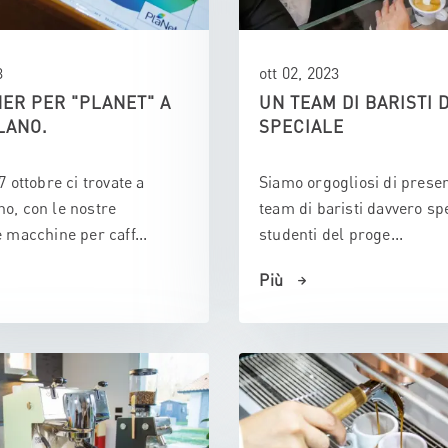
3
ott 02, 2023
ER PER "PLANET" A
UN TEAM DI BARISTI 
LANO.
SPECIALE
7 ottobre ci trovate a
Siamo orgogliosi di prese
o, con le nostre
team di baristi davvero spe
e macchine per caff...
studenti del proge...
Più