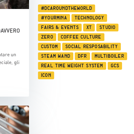
#dcaroundtheworld
#YourMina
Technology
Fairs & Events
XT
Studio
DAVVERO
Zero
Coffee Culture
Custom
Social Resposability
ntare un
Steam Wand
DFR
Multiboiler
ciale, gli
Real Time Weight System
GCS
ICON