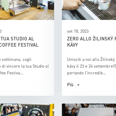
3
set 18, 2023
 TUA STUDIO AL
ZERO ALLO ŽILINSKÝ 
COFFEE FESTIVAL
KÁVY
e settimana, cogli
Unisciti a noi allo Žilinský 
 di vincere la tua Studio al
kávy il 23 e 24 settembre!
ee Festiva...
portando l'incredib...
Più