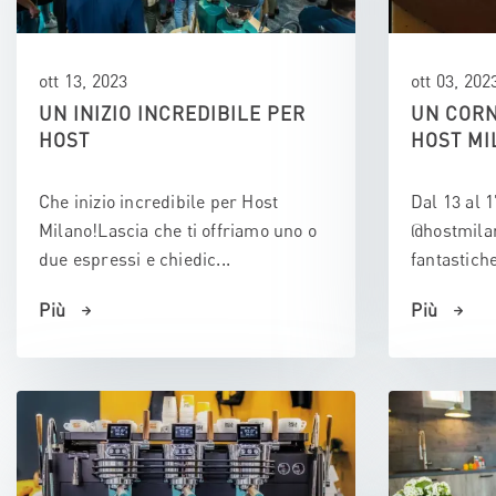
ott 13, 2023
ott 03, 202
UN INIZIO INCREDIBILE PER
UN CORN
HOST
HOST MI
Che inizio incredibile per Host
Dal 13 al 1
Milano!Lascia che ti offriamo uno o
@hostmilan
due espressi e chiedic...
fantastich
Più
Più