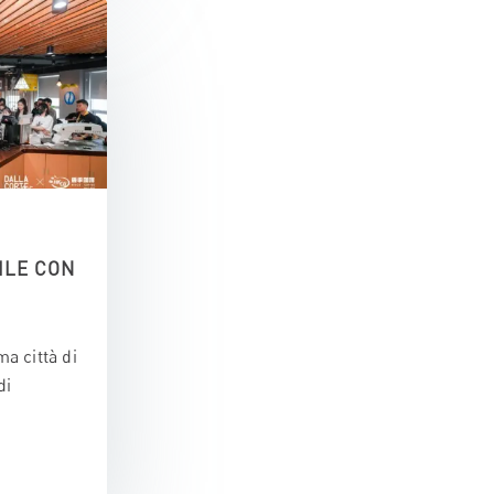
ILE CON
ma città di
di