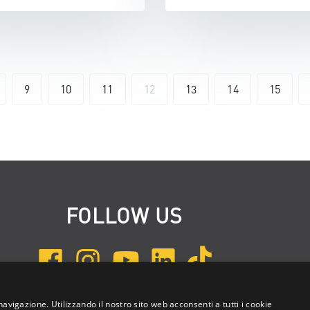
9
10
11
12
13
14
15
FOLLOW US
navigazione. Utilizzando il nostro sito web acconsenti a tutti i cookie