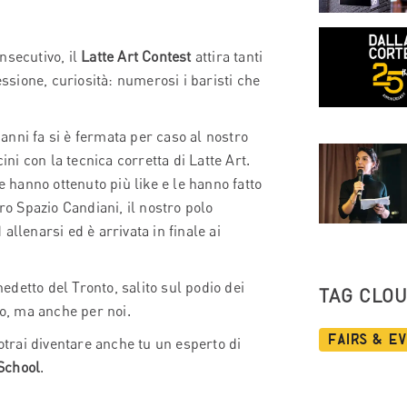
nsecutivo, il
Latte Art Contest
attira tanti
essione, curiosità: numerosi i baristi che
 anni fa si è fermata per caso al nostro
i con la tecnica corretta di Latte Art.
e hanno ottenuto più like e le hanno fatto
ro Spazio Candiani, il nostro polo
llenarsi ed è arrivata in finale ai
edetto del Tronto, salito sul podio dei
TAG CLO
ro, ma anche per noi.
Fairs & E
trai diventare anche tu un esperto di
 School
.