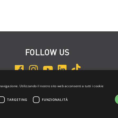
FOLLOW US
navigazione. Utilizzando il nostro sito web acconsenti a tutti i cookie
ISCRIVITI ALLA NEWSLETTER
TARGETING
FUNZIONALITÀ
e: 03314340963 | REA 1667958 | Capitale sociale € 10.000,00 i.v. |
Privac