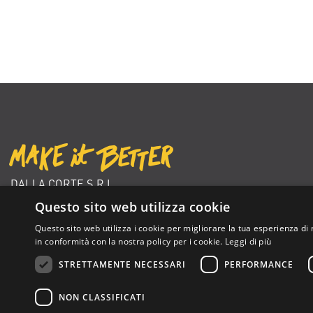
DALLA CORTE S.R.L.
VIA ZAMBELETTI 10
Questo sito web utilizza cookie
20021 BARANZATE (MI) ITALY
Questo sito web utilizza i cookie per migliorare la tua esperienza di 
+39 02 366 92 204
in conformità con la nostra policy per i cookie.
Leggi di più
info@dallacorte.com
STRETTAMENTE NECESSARI
PERFORMANCE
NON CLASSIFICATI
Dalla Corte Srl © 2026 | P.I./C.F. e numero iscrizione registro impres