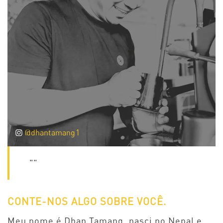
@dhantamang1
""
CONTE-NOS ALGO SOBRE VOCÊ.
Meu nome é Dhan Tamang, nasci no Nepal e