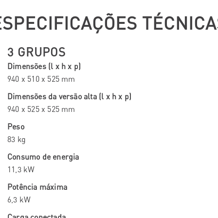
ESPECIFICAÇÕES TÉCNICA
3 GRUPOS
Dimensões (l x h x p)
940 x 510 x 525 mm
Dimensões da versão alta (l x h x p)
940 x 525 x 525 mm
Peso
83 kg
Consumo de energia
11,3 kW
Potência máxima
6,3 kW
Carga conectada