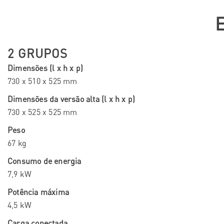
2 GRUPOS
Dimensões (l x h x p)
730 x 510 x 525 mm
Dimensões da versão alta (l x h x p)
730 x 525 x 525 mm
Peso
67 kg
Consumo de energia
7,9 kW
Potência máxima
4,5 kW
Carga conectada