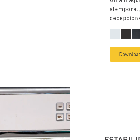
atemporal,
decepciona
Download
ESTABILI