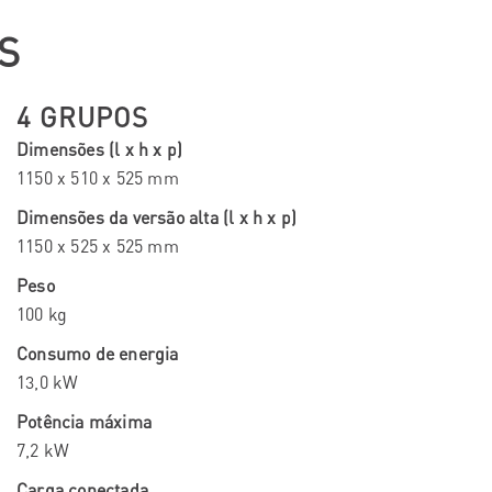
S
4 GRUPOS
Dimensões (l x h x p)
1150 x 510 x 525 mm
Dimensões da versão alta (l x h x p)
1150 x 525 x 525 mm
Peso
100 kg
Consumo de energia
13,0 kW
Potência máxima
7,2 kW
Carga conectada