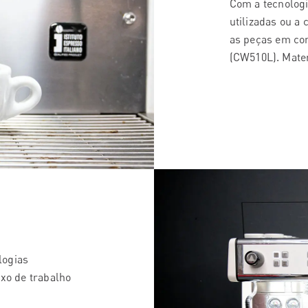
Com a tecnologi
utilizadas ou a 
as peças em co
(CW510L). Mater
logias
uxo de trabalho