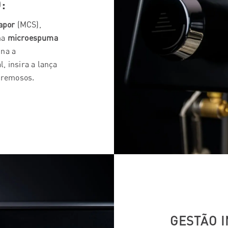
:
vapor
(MCS),
ma
microespuma
ina a
, insira a lança
 cremosos.
GESTÃO I