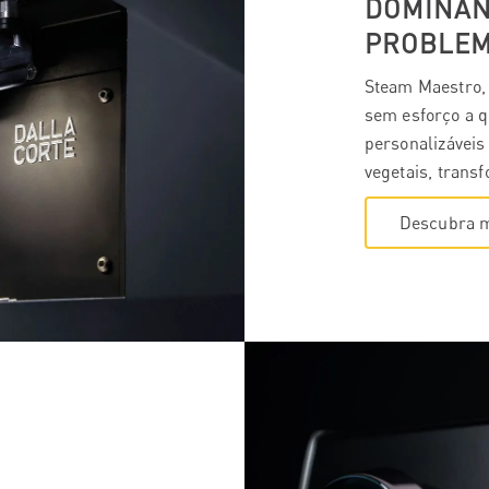
DOMINAND
PROBLEM
Steam Maestro, 
sem esforço a q
personalizáveis
vegetais, trans
Descubra 