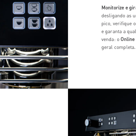
Monitorize e g
desligando as u
pico, verifique
e garanta a qua
venda: o
Online
geral completa.