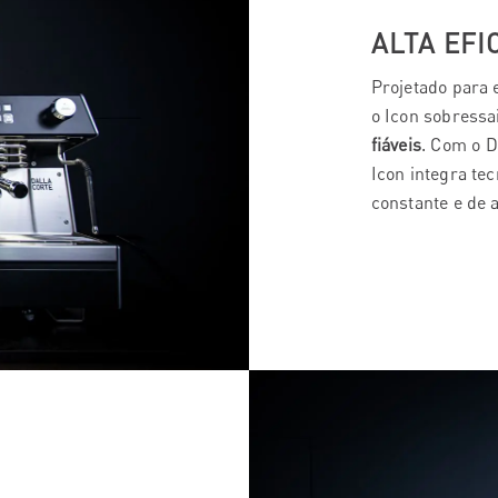
ALTA EFI
Projetado para 
o Icon sobressa
fiáveis
. Com o 
Icon integra te
constante e de a