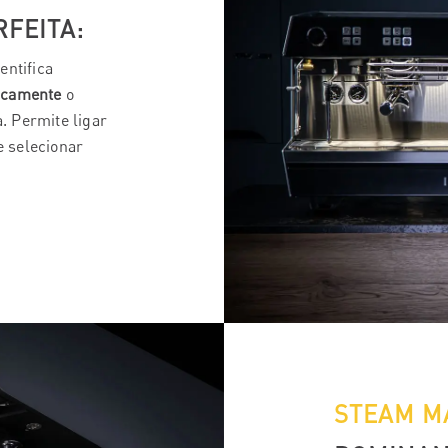
FEITA:
entifica
icamente
o
. Permite ligar
 selecionar
STEAM M