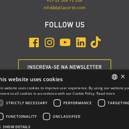
+39 02 366 92 204
info@dallacorte.com
FOLLOW US
INSCREVA-SE NA NEWSLETTER
×
his website uses cookies
is website uses cookies to improve user experience. By using our website yo
ENGLISH
nsent to all cookies in accordance with our Cookie Policy.
Read more
ITALIAN
STRICTLY NECESSARY
PERFORMANCE
TARGETIN
SPANISH
FUNCTIONALITY
UNCLASSIFIED
Dalla Corte Srl © 2026 | P.I./C.F. e numero iscrizione registro
SHOW DETAILS