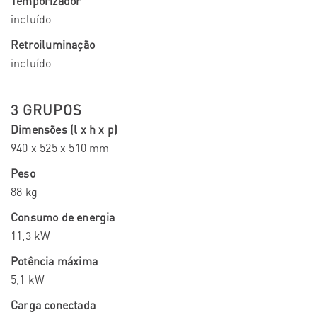
Temporizador
incluído
Retroiluminação
incluído
3 GRUPOS
Dimensões (l x h x p)
940 x 525 x 510 mm
Peso
88 kg
Consumo de energia
11,3 kW
Potência máxima
5,1 kW
Carga conectada