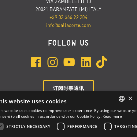
VIA ZAMBELETTI 10
20021 BARANZATE (MI) ITALY
+39 02 366 92 204
info@dallacorte.com
FOLLOW US
订阅时事通讯
×
his website uses cookies
is website uses cookies to improve user experience. By using our website yo
ENGLISH
nsent to all cookies in accordance with our Cookie Policy.
Read more
ITALIAN
STRICTLY NECESSARY
PERFORMANCE
TARGETIN
SPANISH