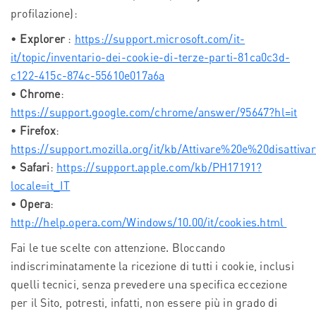
profilazione):
•
Explorer
:
https://support.microsoft.com/it-
it/topic/inventario-dei-cookie-di-terze-parti-81ca0c3d-
c122-415c-874c-55610e017a6a
•
Chrome
:
https://support.google.com/chrome/answer/95647?hl=it
•
Firefox
:
https://support.mozilla.org/it/kb/Attivare%20e%20disattiv
•
Safari
:
https://support.apple.com/kb/PH17191?
locale=it_IT
•
Opera
:
http://help.opera.com/Windows/10.00/it/cookies.html
Fai le tue scelte con attenzione. Bloccando
indiscriminatamente la ricezione di tutti i cookie, inclusi
quelli tecnici, senza prevedere una specifica eccezione
per il Sito, potresti, infatti, non essere più in grado di