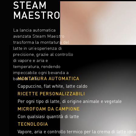
STEAM
MAESTRO
La lancia automatica
avanzata Steam Maestro
trasforma la montatura del
latte in un’esperienza di
precisione, grazie al controllo
di vapore e aria e
temperatura, rendendo
impeccabile ogni bevanda a
base di latte.
MONTATURA AUTOMATICA
Cappuccino, flat white, latte caldo
RICETTE PERSONALIZZABILI
Per ogni tipo di latte, di origine animale e vegetale
MICROFOAM DA CAMPIONE
Con qualsiasi quantità di latte
TECNOLOGIA
Vapore, aria e controllo termico per la crema di latte idea