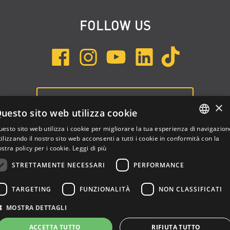
FOLLOW US
ISCRIVITI ALLA NEWSLETTER
×
uesto sito web utilizza cookie
esto sito web utilizza i cookie per migliorare la tua esperienza di navigazion
ENGLISH
ilizzando il nostro sito web acconsenti a tutti i cookie in conformità con la
stra policy per i cookie.
Leggi di più
ITALIAN
STRETTAMENTE NECESSARI
PERFORMANCE
SPANISH
TARGETING
FUNZIONALITÀ
NON CLASSIFICATI
Dalla Corte Srl © 2026 | P.I./C.F. e numero iscrizione registro
MOSTRA DETTAGLI
imprese: 03314340963 | REA 1667958 | Capitale sociale € 10.000,00
i.v. |
Privacy
|
Cookie Policy
ACCETTA TUTTO
RIFIUTA TUTTO