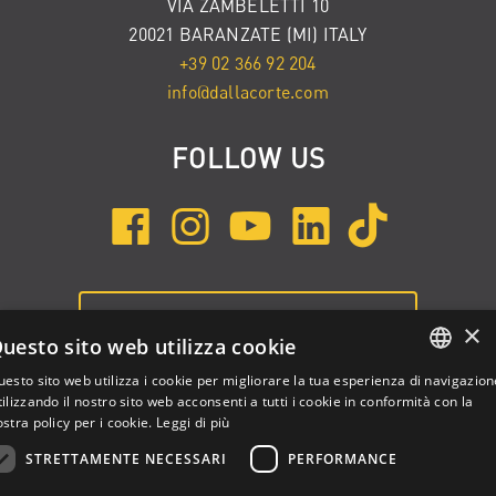
VIA ZAMBELETTI 10
20021 BARANZATE (MI) ITALY
+39 02 366 92 204
info@dallacorte.com
FOLLOW US
ISCRIVITI ALLA NEWSLETTER
×
uesto sito web utilizza cookie
esto sito web utilizza i cookie per migliorare la tua esperienza di navigazion
ENGLISH
ilizzando il nostro sito web acconsenti a tutti i cookie in conformità con la
stra policy per i cookie.
Leggi di più
ITALIAN
STRETTAMENTE NECESSARI
PERFORMANCE
SPANISH