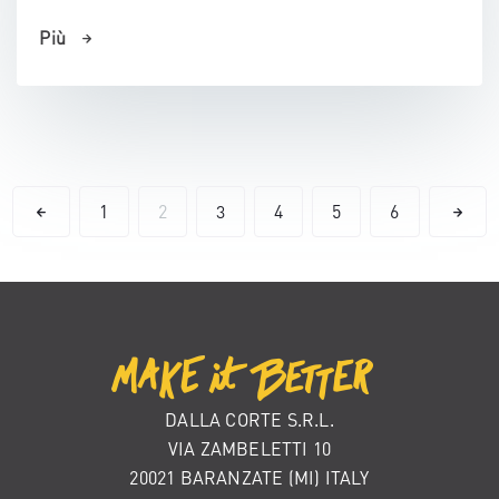
Più
1
2
3
4
5
6
DALLA CORTE S.R.L.
VIA ZAMBELETTI 10
20021 BARANZATE (MI) ITALY