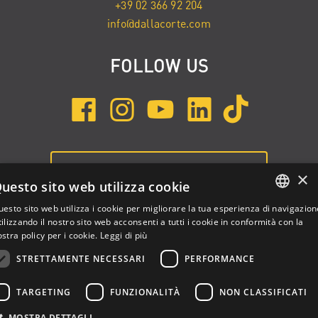
+39 02 366 92 204
info@dallacorte.com
FOLLOW US
ISCRIVITI ALLA NEWSLETTER
×
uesto sito web utilizza cookie
esto sito web utilizza i cookie per migliorare la tua esperienza di navigazion
ENGLISH
ilizzando il nostro sito web acconsenti a tutti i cookie in conformità con la
stra policy per i cookie.
Leggi di più
ITALIAN
STRETTAMENTE NECESSARI
PERFORMANCE
SPANISH
TARGETING
FUNZIONALITÀ
NON CLASSIFICATI
Dalla Corte Srl © 2026 | P.I./C.F. e numero iscrizione registro
MOSTRA DETTAGLI