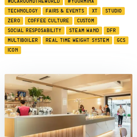
#dcaroundtheworld
#YourMina
Technology
Fairs & Events
XT
Studio
Zero
Coffee Culture
Custom
Social Resposability
Steam Wand
DFR
Multiboiler
Real Time Weight System
GCS
ICON