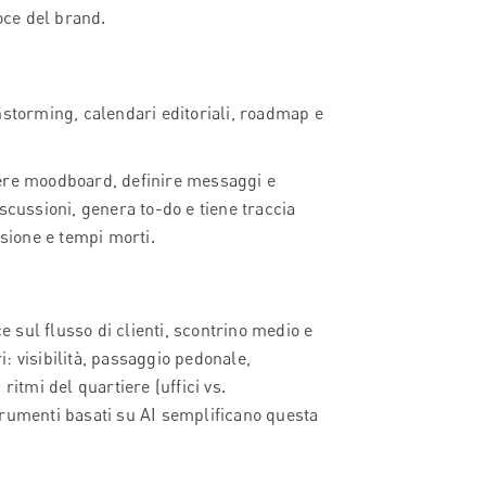
voce del brand.
nstorming, calendari editoriali, roadmap e
iere moodboard, definire messaggi e
scussioni, genera to-do e tiene traccia
rsione e tempi morti.
e sul flusso di clienti, scontrino medio e
ri: visibilità, passaggio pedonale,
ritmi del quartiere (uffici vs.
 strumenti basati su AI semplificano questa