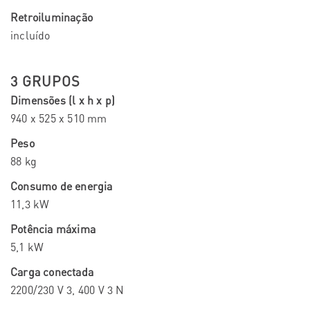
Retroiluminação
incluído
3 GRUPOS
Dimensões (l x h x p)
940 x 525 x 510 mm
Peso
88 kg
Consumo de energia
11,3 kW
Potência máxima
5,1 kW
Carga conectada
2200/230 V 3, 400 V 3 N