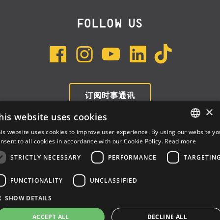
FOLLOW US
订阅时事通讯
×
his website uses cookies
is website uses cookies to improve user experience. By using our website yo
ENGLISH
nsent to all cookies in accordance with our Cookie Policy.
Read more
ITALIAN
STRICTLY NECESSARY
PERFORMANCE
TARGETIN
SPANISH
FUNCTIONALITY
UNCLASSIFIED
Dalla Corte Srl © 2026 | P.I./C.F. e numero iscrizione registro
SHOW DETAILS
imprese: 03314340963 | REA 1667958 | Capitale sociale € 10.000,00
i.v. |
Privacy
|
Cookie Policy
ACCEPT ALL
DECLINE ALL