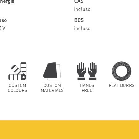
nergia
GAS
incluso
sso
BCS
5 V
incluso
CUSTOM
CUSTOM
HANDS
FLAT BURRS
COLOURS
MATERIALS
FREE