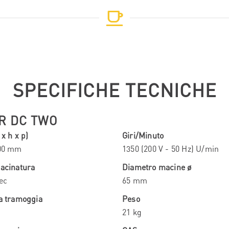
SPECIFICHE TECNICHE
R DC TWO
x h x p)
Giri/Minuto
300 mm
1350 (200 V - 50 Hz) U/min
macinatura
Diametro macine ø
ec
65 mm
la tramoggia
Peso
21 kg