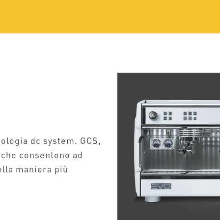
nologia dc system. GCS,
i che consentono ad
ella maniera più