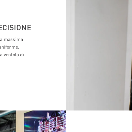
ECISIONE
 la massima
uniforme.
a ventola di