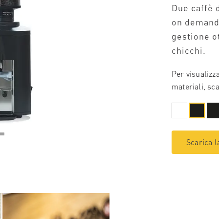
Due caffè d
on demand 
gestione ot
chicchi.
Per visualizz
materiali, sca
Scarica l