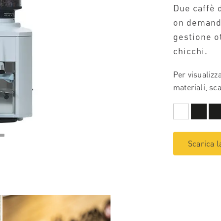
Due caffè d
on demand 
gestione ot
chicchi.
Per visualizz
materiali, sca
Scarica l