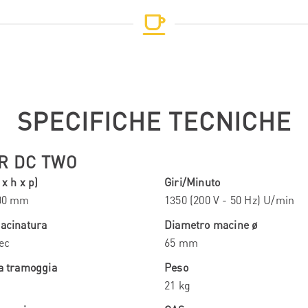
SPECIFICHE TECNICHE
R DC TWO
x h x p)
Giri/Minuto
300 mm
1350 (200 V - 50 Hz) U/min
macinatura
Diametro macine ø
ec
65 mm
la tramoggia
Peso
21 kg