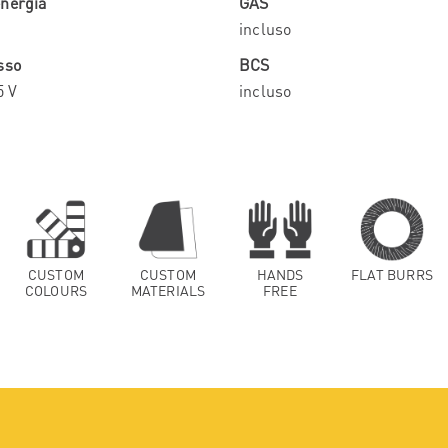
nergia
GAS
incluso
sso
BCS
5 V
incluso
CUSTOM
CUSTOM
HANDS
FLAT BURRS
COLOURS
MATERIALS
FREE