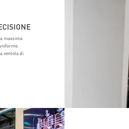
ECISIONE
 la massima
uniforme.
a ventola di