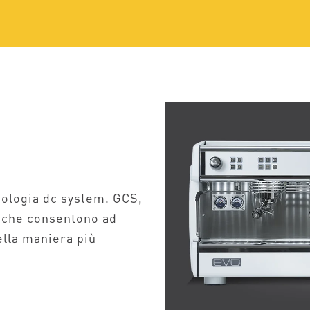
nologia dc system. GCS,
i che consentono ad
ella maniera più