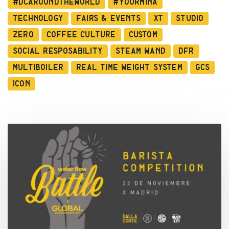
#dcaroundtheworld
#YourMina
Technology
Fairs & Events
XT
Studio
Zero
Coffee Culture
Custom
Social Resposability
Steam Wand
DFR
Multiboiler
Real Time Weight System
GCS
ICON